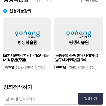
전체강좌보기
신청가능강좌
[포항시민미식학당]바리스타 2급
[공방수업]전통, 현대 서각(야간)
(자격증반)(주말)
(남구 대이로5번길 20-9,
무릉서각갤러리
20,000원
일반성인과정
추첨
20,000원
일반성인과정
추첨
강좌검색하기
검색하기