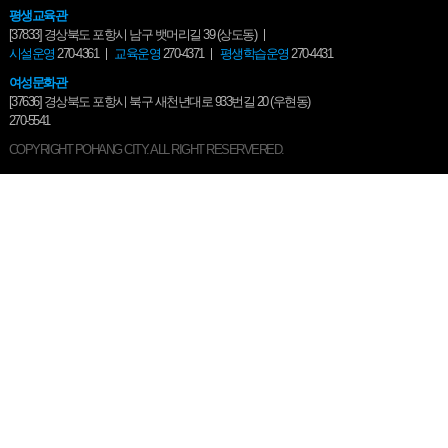
평생교육관
[37833] 경상북도 포항시 남구 뱃머리길 39 (상도동)
시설운영
270-4361
교육운영
270-4371
평생학습운영
270-4431
여성문화관
[37636] 경상북도 포항시 북구 새천년대로 933번길 20 (우현동)
270-5541
COPYRIGHT POHANG CITY. ALL RIGHT RESERVERED.