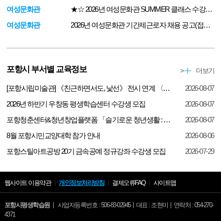
여성문화관
★☆ 2026년 여성문화관 SUMMER 클래스 수강생 모집(접수 6/24 ~ 6/30)
여성문화관
2026년 여성문화관 기간제근로자 채용 공고(접수 6/18~6/22일)
포항시 부서별 교육정보
포항시 부서별 교육정보
>
더보기
[포항시립미술관] 《친근하면서도, 낯선》 전시 연계 〈안효찬 작가와 함께하는미완의 도시 깨우기〉발달장애 학생 대상 교육 프로그램 운영 안내
2026-08-07
2026년 하반기 우창동 평생학습센터 수강생 모집
2026-08-07
포항청춘센터&청년창업플랫폼 「슬기로운 청년생활 : 건강편」 수강생 모집
2026-08-07
8월 포항시민교양대학 참가 안내
2026-08-06
포항스틸아트공방 20기 금속공예 정규강좌 수강생 모집
2026-07-29
웹사이트 이용약관
개인정보처리방침
결제오류FAQ
사이트맵
포항시평생학습원
사업자등록번호 : 506-83-02945
대표 : 조현미
연락처 : 054-270-
4371