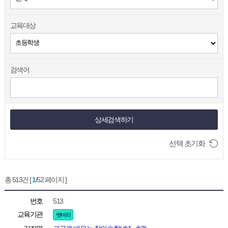
교육대상
검색어
상세검색하기
선택 초기화
총 513건 [
1
/52 페이지 ]
번호
513
교육기관
뱃머리