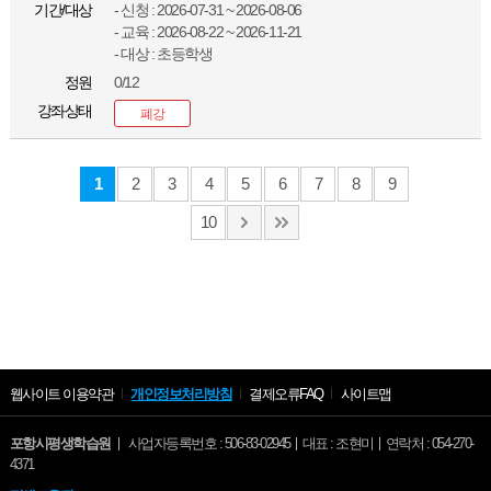
기간/대상
- 신청 : 2026-07-31 ~ 2026-08-06
- 교육 : 2026-08-22 ~ 2026-11-21
- 대상 : 초등학생
정원
0/12
강좌상태
폐강
1
2
3
4
5
6
7
8
9
10
웹사이트 이용약관
개인정보처리방침
결제오류FAQ
사이트맵
포항시평생학습원
사업자등록번호 : 506-83-02945
대표 : 조현미
연락처 : 054-270-
4371