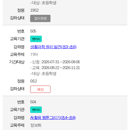
- 대상 : 초등학생
정원
19/12
강좌상태
접수완료
번호
505
교육기관
뱃머리
강좌명
생활과학 원리 발견(초3~초6)
교육주제
기타
기간/대상
- 신청 : 2026-07-31 ~ 2026-08-06
- 교육 : 2026-08-22 ~ 2026-11-21
- 대상 : 초등학생
정원
0/12
강좌상태
폐강
번호
504
교육기관
뱃머리
강좌명
AI 활용 웹툰그리기(초4~초6)
교육주제
정보화