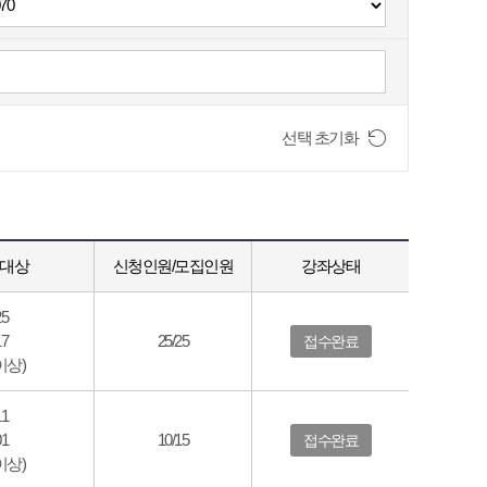
선택 초기화
육대상
신청인원/모집인원
강좌상태
25
17
25/25
접수완료
이상)
11
01
10/15
접수완료
이상)