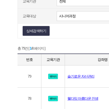
교육기관
교육대상
상세검색하기
총 79건 [
1
/8 페이지 ]
번호
교육기관
강좌명
79
슬기로운 자산관리
뱃머리
78
웰다잉 아름다운 인생
뱃머리