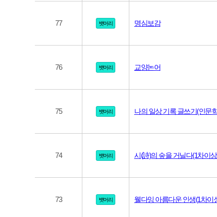
77
명심보감
뱃머리
76
교양논어
뱃머리
75
뱃머리
74
뱃머리
73
뱃머리