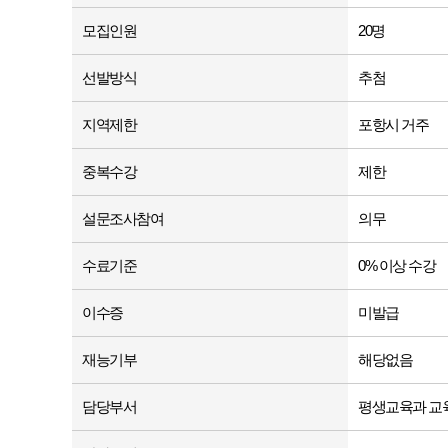
모집인원
20명
선발방식
추첨
지역제한
포항시 거주
중복수강
제한
설문조사참여
의무
수료기준
0% 이상 수강
이수증
미발급
재능기부
해당없음
담당부서
평생교육과 교육팀 (