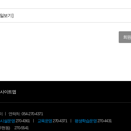
일보기 ]
회원
사이트맵
미
연락처 : 054-270-4371
시설운영
270-4361
교육운영
270-4371
평생학습운영
270-4431
(우현동)
270-5541