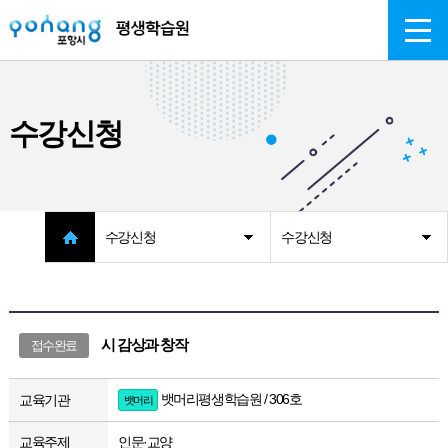
주메뉴 바로가기
본문 바로가기
수강신청
수강신청
수강신청
시 감상과 창작
접수완료
뱃머리평생학습원 / 306호
교육기관
뱃머리
교육주제
인문·교양