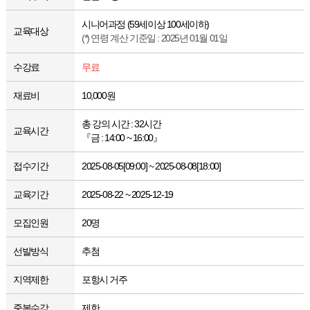
시니어과정 (59세이상 100세이하)
교육대상
(*) 연령 계산 기준일 : 2025년 01월 01일
수강료
무료
재료비
10,000원
총 강의 시간 : 32시간
교육시간
『금 : 14:00 ~ 16:00』
접수기간
2025-08-05[09:00] ~ 2025-08-08[18:00]
교육기간
2025-08-22 ~ 2025-12-19
모집인원
20명
선발방식
추첨
지역제한
포항시 거주
중복수강
제한