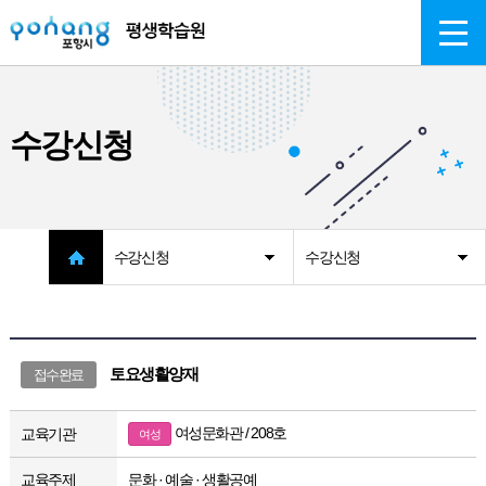
주메뉴 바로가기
본문 바로가기
수강신청
수강신청
수강신청
토요생활양재
접수완료
여성문화관 / 208호
교육기관
여성
교육주제
문화 · 예술 · 생활공예