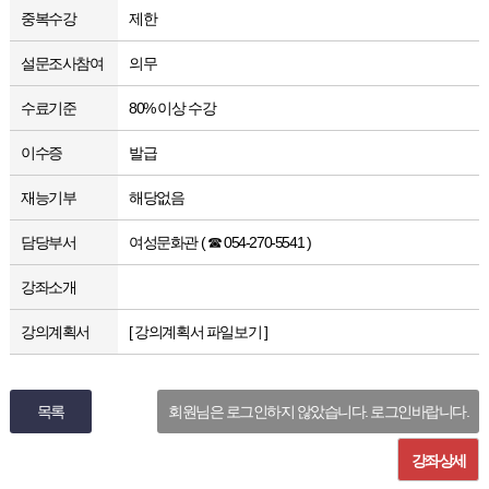
중복수강
제한
설문조사참여
의무
수료기준
80% 이상 수강
이수증
발급
재능기부
해당없음
담당부서
여성문화관 ( ☎ 054-270-5541 )
강좌소개
강의계획서
[ 강의계획서 파일보기 ]
목록
회원님은 로그인하지 않았습니다. 로그인바랍니다.
강좌상세