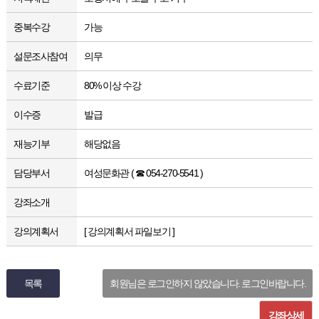
중복수강
가능
설문조사참여
의무
수료기준
80% 이상 수강
이수증
발급
재능기부
해당없음
담당부서
여성문화관 ( ☎ 054-270-5541 )
강좌소개
강의계획서
[ 강의계획서 파일보기 ]
목록
회원님은 로그인하지 않았습니다. 로그인바랍니다.
강좌상세