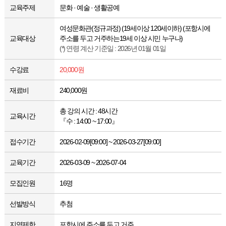
교육주제
문화 · 예술 · 생활공예
여성문화관(정규과정) (19세이상 120세이하) (포항시에
교육대상
주소를 두고 거주하는19세 이상 시민 누구나)
(*) 연령 계산 기준일 : 2026년 01월 01일
수강료
20,000원
재료비
240,000원
총 강의 시간 : 48시간
교육시간
『수 : 14:00 ~ 17:00』
접수기간
2026-02-09[09:00] ~ 2026-03-27[09:00]
교육기간
2026-03-09 ~ 2026-07-04
모집인원
16명
선발방식
추첨
지역제한
포항시에 주소를 두고 거주