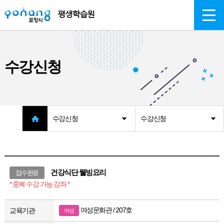
주메뉴 바로가기
본문 바로가기
수강신청
수강신청
수강신청
건강식단 웰빙요리
접수완료
* 중복 수강 가능 강좌 *
여성문화관 / 207호
교육기관
여성