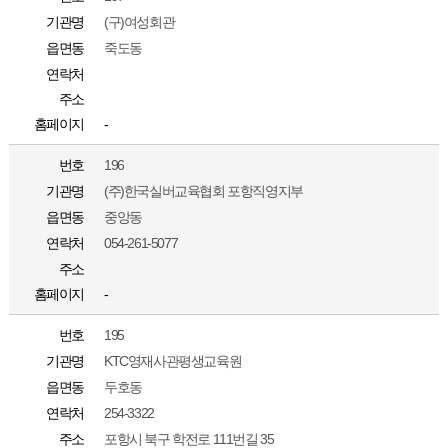
기관명
(구)여성회관
읍면동
죽도동
연락처
주소
홈페이지
-
번호
196
기관명
(주)한국실버교육협회 포항직영지부
읍면동
중앙동
연락처
054-261-5077
주소
홈페이지
-
번호
195
기관명
KTC영재사관평생교육원
읍면동
두호동
연락처
254-3322
주소
포항시 북구 학전로 111번길 35