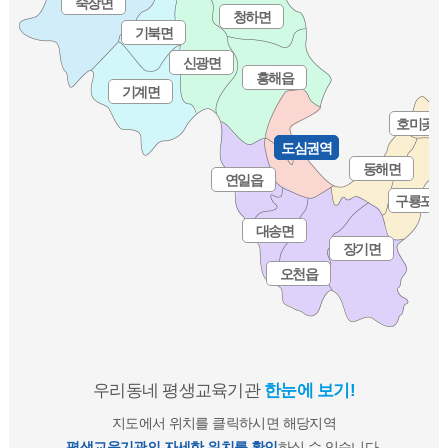
죽장면
청하면
기북면
신광면
흥해읍
기계면
호미곶면
도심권역
동해면
연일읍
구룡포읍
대송면
장기면
오천읍
우리동네 평생교육기관
한눈에 보기!
지도에서 위치를 클릭하시면 해당지역
평생교육기관의 자세한 위치를 확인
하실 수 있습니다.