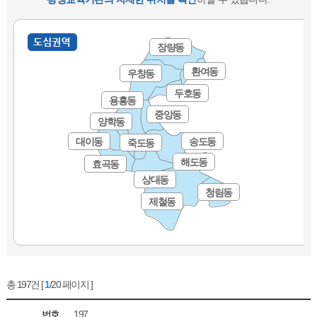
장량동
환여동
우창동
두호동
용흥동
중앙동
양학동
대이동
송도동
죽도동
해도동
효곡동
상대동
청림동
제철동
총 197건 [
1
/20 페이지 ]
번호
197