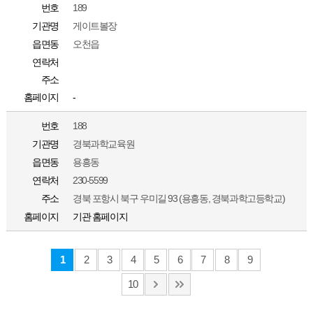
번호
189
기관명
게이트볼장
읍면동
오천읍
연락처
주소
홈페이지
-
번호
188
기관명
경북과학교육원
읍면동
용흥동
연락처
230-5599
주소
경북 포항시 북구 우미길 93 (용흥동, 경북과학고등학교)
홈페이지
기관 홈페이지
1
2
3
4
5
6
7
8
9
10