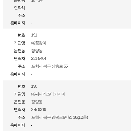
읍면동
효곡동
연락처
주소
홈페이지
-
번호
191
기관명
㈜꿈찾아
읍면동
장량동
연락처
231-5464
주소
포항시 북구 삼흥로 55
홈페이지
-
번호
190
기관명
㈜써니키즈아카데미
읍면동
장량동
연락처
275-9319
주소
포항시 북구 양덕로6번길 38(1,2층)
홈페이지
-