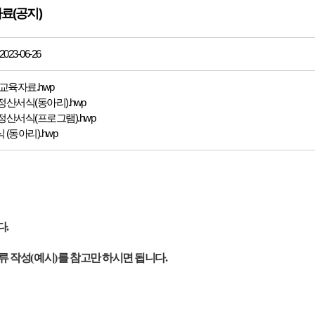
료(공지)
23-06-26
교육자료.hwp
산서식(동아리).hwp
산서식(프로그램).hwp
(동아리).hwp
다
.
류 작성
(
예시
)
를 참고만 하시면 됩니다
.