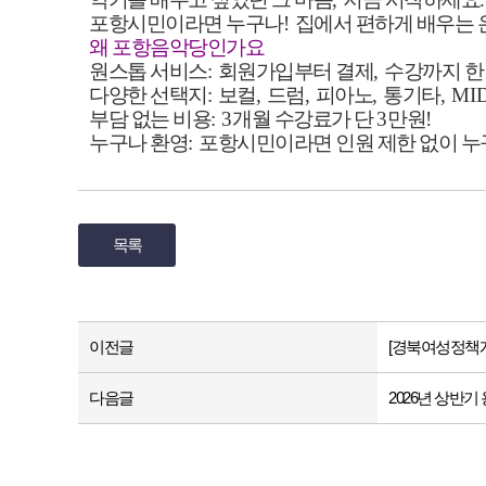
포항시민이라면 누구나
!
집에서 편하게 배우는 
왜 포항음악당인가요
원스톱 서비스
:
회원가입부터 결제
,
수강까지 한
다양한 선택지
:
보컬
,
드럼
,
피아노
,
통기타
, MI
부담 없는 비용
: 3
개월 수강료가 단
3
만원
!
누구나 환영
:
포항시민이라면 인원 제한 없이 누
목록
이전글
[경북여성정책개
다음글
2026년 상반