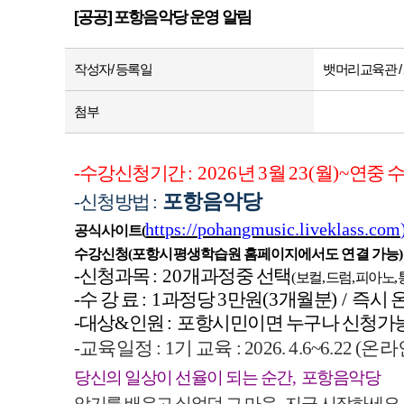
[공공] 포항음악당 운영 알림
작성자/ 등록일
뱃머리교육관 / 20
첨부
-수강신청기간
: 2026
년
3
월
23(
월
)~
연중 
포항음악당
-신청방법
:
https://pohangmusic.liveklass.com
공식사이트
(
수강신청
(
포항시평생학습원 홈페이지에서도 연결 가능
)
-신청과목
: 20
개과정중 선택
(
보컬
,
드럼
,
피아노
,
-수 강 료
: 1
과정당
3
만원
(3
개월분
) /
즉시 
-대상
&
인원
:
포항시민이면 누구나 신청가
-교육일정
: 1
기 교육
: 2026. 4.6~6.22 (
온라
당신의 일상이 선율이 되는 순간
,
포항음악당
악기를 배우고 싶었던 그 마음
,
지금 시작하세요
.