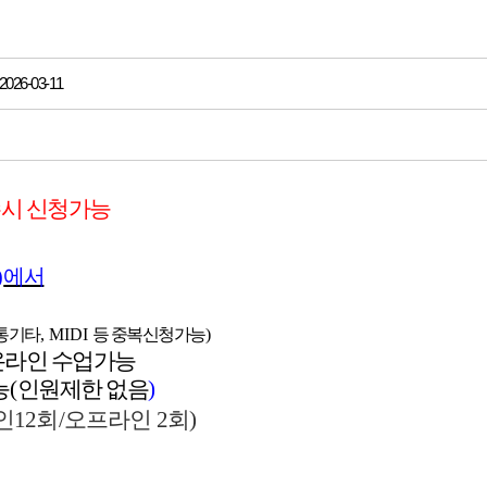
26-03-11
수시 신청가능
)
에서
통기타
, MIDI
등 중복신청가능
)
온라인 수업가능
능
(
인원제한 없음
)
인
12
회
/
오프라인
2
회
)