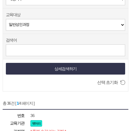
교육대상
검색어
상세검색하기
선택 초기화
총 36건 [
1
/4 페이지 ]
번호
36
교육기관
뱃머리