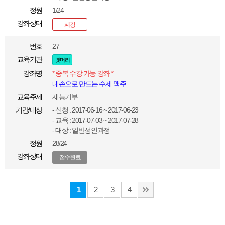
정원
1/24
강좌상태
폐강
번호
27
교육기관
뱃머리
강좌명
* 중복 수강 가능 강좌 *
내손으로 만드는 수제 맥주
교육주제
재능기부
기간/대상
- 신청 : 2017-06-16 ~ 2017-06-23
- 교육 : 2017-07-03 ~ 2017-07-28
- 대상 : 일반성인과정
정원
28/24
강좌상태
접수완료
1
2
3
4