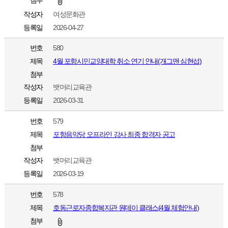
첨부
작성자
여성문화관
등록일
2026-04-27
번호
580
제목
4월 포항시민교양대학 취소 연기 안내(개그맨 심현섭)
첨부
작성자
뱃머리교육관
등록일
2026-03-31
번호
579
제목
포항음악당 오프라인 강사 최종 합격자 공고
첨부
작성자
뱃머리교육관
등록일
2026-03-19
번호
578
제목
호동근로자종합복지관 원데이 클래스(4월 체험안내)
첨부