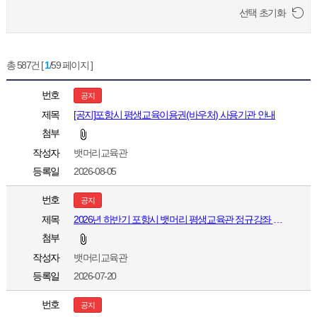
선택 초기화
총 587건 [
1
/59 페이지 ]
번호
공지
제목
[공지]포항시 평생교육이용권(바우처) 사용기관 안내
첨부
작성자
뱃머리교육관
등록일
2026-08-05
번호
공지
제목
2026년 하반기 포항시 뱃머리 평생교육관 정규강좌 수강생 모집
첨부
작성자
뱃머리교육관
등록일
2026-07-20
번호
공지