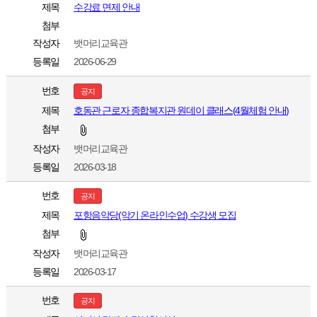
제목
수강료 면제 안내
첨부
작성자
뱃머리교육관
등록일
2026-06-29
번호
공지
제목
호동관 근로자 종합복지관 원데이 클래스(4월체험 안내)
첨부
작성자
뱃머리교육관
등록일
2026-03-18
번호
공지
제목
포항음악당(악기 온라인수업) 수강생 모집
첨부
작성자
뱃머리교육관
등록일
2026-03-17
번호
공지