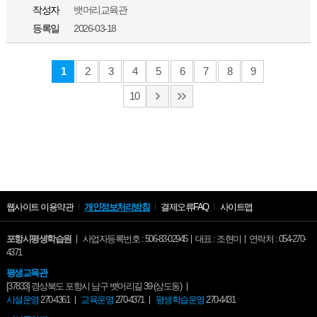
작성자
뱃머리교육관
등록일
2026-03-18
1
2
3
4
5
6
7
8
9
10
웹사이트 이용약관
개인정보처리방침
결제오류FAQ
사이트맵
포항시평생학습원
사업자등록번호 : 506-83-02945
대표 : 조현미
연락처 : 054-270-
4371
평생교육관
[37833] 경상북도 포항시 남구 뱃머리길 39 (상도동)
시설운영
270-4361
교육운영
270-4371
평생학습운영
270-4431