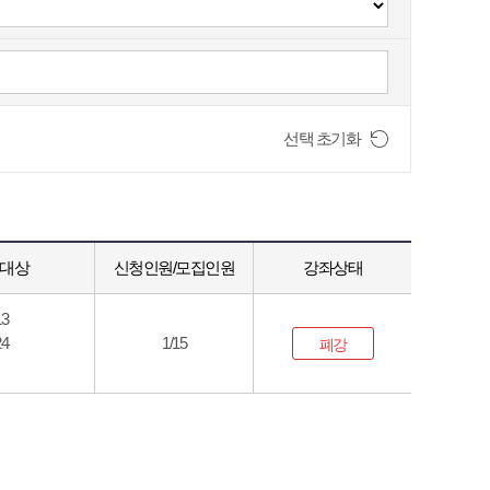
선택 초기화
육대상
신청인원/모집인원
강좌상태
13
24
1/15
폐강