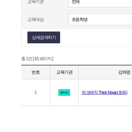
교육기관
교육대상
상세검색하기
총 1건 [
1
/1 페이지 ]
번호
교육기관
강좌명
1
씽크매직 Think Magic(초등)
뱃머리