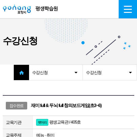
주메뉴 바로가기
본문 바로가기
수강신청
수강신청
수강신청
재미 full & 두뇌 full 창의보드게임(초3~6)
접수완료
평생교육관 / 405호
교육기관
뱃머리
교육주제
예능 · 취미