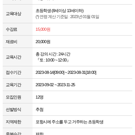
초등학생 (8세이상 13세이하)
교육대상
(*) 연령 계산 기준일 : 2023년 01월 01일
수강료
15,000원
재료비
20,000원
총 강의 시간 : 24시간
교육시간
『토 : 10:00 ~ 12:00』
접수기간
2023-08-14[09:00] ~ 2023-08-31[18:00]
교육기간
2023-09-02 ~ 2023-11-25
모집인원
12명
선발방식
추첨
지역제한
포항시에 주소를 두고 거주하는 초등학생
중복수강
제한