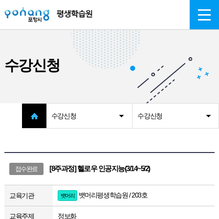
주메뉴 바로가기
본문 바로가기
수강신청
수강신청
수강신청
[8주과정] 헬로우 인공지능(3/14~5/2)
접수완료
뱃머리평생학습원 / 203호
교육기관
뱃머리
교육주제
정보화