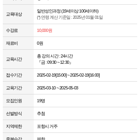
일반성인과정 (19세이상 100세이하)
교육대상
(*) 연령 계산 기준일 : 2025년 01월 01일
수강료
10,000원
재료비
0원
총 강의 시간 : 24시간
교육시간
『금 : 09:30 ~ 12:30』
접수기간
2025-02-19[15:00] ~ 2025-02-19[16:00]
교육기간
2025-03-10 ~ 2025-05-03
모집인원
19명
선발방식
추첨
지역제한
포항시 거주
중복수강
제한