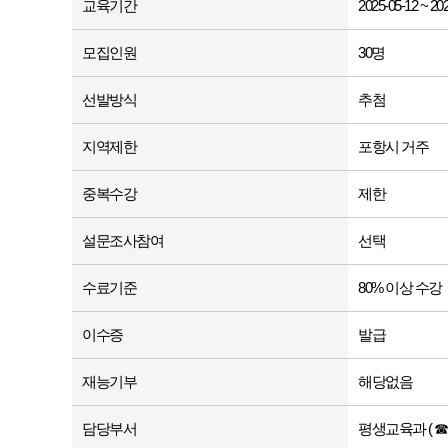
교육기간
2025-05-12 ~ 20
모집인원
30명
선발방식
추첨
지역제한
포항시 거주
중복수강
제한
설문조사참여
선택
수료기준
80% 이상 수강
이수증
발급
재능기부
해당없음
담당부서
평생교육과 ( ☎ 05