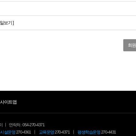
일보기 ]
회원
사이트맵
미
연락처 : 054-270-4371
시설운영
270-4361
교육운영
270-4371
평생학습운영
270-4431