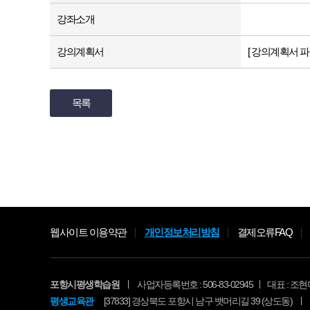
강좌소개
강의계획서
[ 강의계획서 파
목록
웹사이트 이용약관
개인정보처리방침
결제오류FAQ
포항시평생학습원
사업자등록번호 : 506-83-02945
대표 : 조현
평생교육관
[37833] 경상북도 포항시 남구 뱃머리길 39 (상도동)