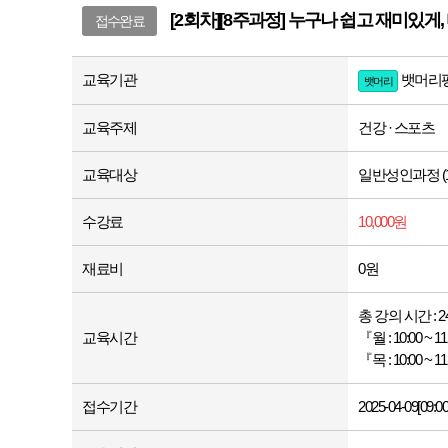
[2회차][8주과정] 누구나 쉽고 재미있게, 다
접수완료
교육기관
뱃머리평
뱃머리
교육주제
건강 · 스포츠
교육대상
일반성인과정 (1
수강료
10,000원
재료비
0원
총 강의 시간 : 
교육시간
『월 : 10:00 ~ 1
『목 : 10:00 ~ 1
접수기간
2025-04-09[09:00