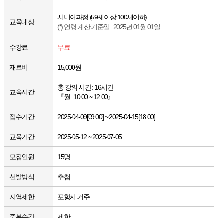
시니어과정 (59세이상 100세이하)
교육대상
(*) 연령 계산 기준일 : 2025년 01월 01일
수강료
무료
재료비
15,000원
총 강의 시간 : 16시간
교육시간
『월 : 10:00 ~ 12:00』
접수기간
2025-04-09[09:00] ~ 2025-04-15[18:00]
교육기간
2025-05-12 ~ 2025-07-05
모집인원
15명
선발방식
추첨
지역제한
포항시 거주
중복수강
제한