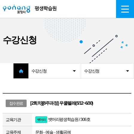
주메뉴 바로가기
본문 바로가기
수강신청
수강신청
수강신청
[2회차][8주과정] 우쿨렐레(5/12~6/30)
접수완료
뱃머리평생학습원 / 306호
교육기관
뱃머리
교육주제
문화 · 예술 · 생활공예