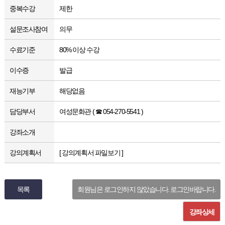
중복수강
제한
설문조사참여
의무
수료기준
80% 이상 수강
이수증
발급
재능기부
해당없음
담당부서
여성문화관 ( ☎ 054-270-5541 )
강좌소개
강의계획서
[ 강의계획서 파일보기 ]
목록
회원님은 로그인하지 않았습니다. 로그인바랍니다.
강좌상세