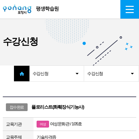
주메뉴 바로가기
본문 바로가기
수강신청
수강신청
수강신청
플로리스트(화훼장식기능사)
접수완료
여성문화관 / 105호
교육기관
여성
교육주제
기술자격증