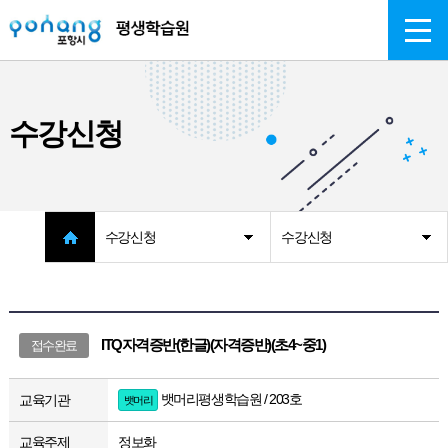
주메뉴 바로가기
본문 바로가기
수강신청
수강신청
수강신청
ITQ자격증반(한글)(자격증반)(초4~중1)
접수완료
뱃머리평생학습원 / 203호
교육기관
뱃머리
교육주제
정보화