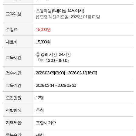
초등학생 (9세이상 14세이하)
교육대상
(*) 연령 계산 기준일 : 2026년 01월 01일
수강료
15,000원
재료비
15,300원
총 강의 시간 : 24시간
교육시간
『토 : 13:00 ~ 15:00』
접수기간
2026-02-09[09:00] ~ 2026-02-12[18:00]
교육기간
2026-03-14 ~ 2026-05-30
모집인원
12명
선발방식
추첨
지역제한
포항시 거주
중복수강
제한