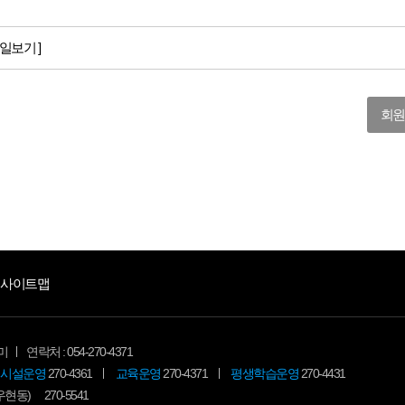
일보기 ]
회원
사이트맵
미
연락처 : 054-270-4371
시설운영
270-4361
교육운영
270-4371
평생학습운영
270-4431
(우현동)
270-5541