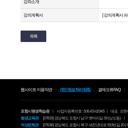
강좌소개
강의계획서
[ 강의계획서 파
목록
웹사이트 이용약관
개인정보처리방침
결제오류FAQ
포항시평생학습원
사업자등록번호 : 506-83-02945
대표 : 조현
평생교육관
[37833] 경상북도 포항시 남구 뱃머리길 39 (상도동)
여성문화관
[37636] 경상북도 포항시 북구 새천년대로 933번길 20 