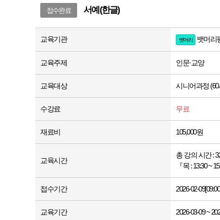
서예(한글)
접수완료
교육기관
뱃머리평
뱃머리
교육주제
인문·교양
교육대상
시니어과정 (60
수강료
무료
재료비
105,000원
총 강의 시간 : 
교육시간
『목 : 13:30 ~ 1
접수기간
2026-02-09[09:00
교육기간
2026-03-09 ~ 20