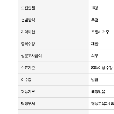
모집인원
16명
선발방식
추첨
지역제한
포항시 거주
중복수강
제한
설문조사참여
의무
수료기준
80% 이상 수강
이수증
발급
재능기부
해당없음
담당부서
평생교육과 ( ☎ 05