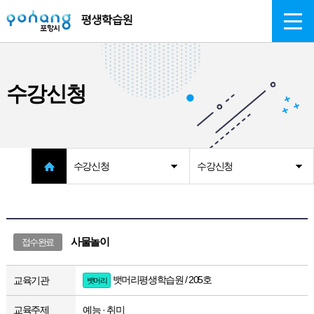
주메뉴 바로가기
본문 바로가기
수강신청
수강신청
수강신청
사물놀이
접수완료
뱃머리평생학습원 / 205호
교육기관
뱃머리
교육주제
예능 · 취미