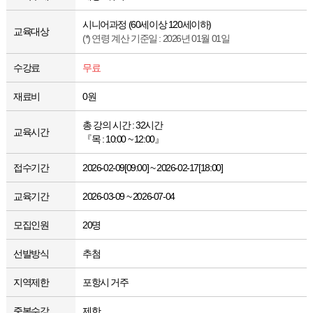
시니어과정 (60세이상 120세이하)
교육대상
(*) 연령 계산 기준일 : 2026년 01월 01일
수강료
무료
재료비
0원
총 강의 시간 : 32시간
교육시간
『목 : 10:00 ~ 12:00』
접수기간
2026-02-09[09:00] ~ 2026-02-17[18:00]
교육기간
2026-03-09 ~ 2026-07-04
모집인원
20명
선발방식
추첨
지역제한
포항시 거주
중복수강
제한