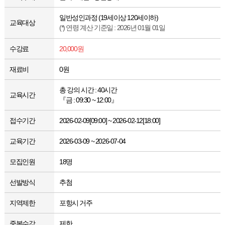
일반성인과정 (19세이상 120세이하)
교육대상
(*) 연령 계산 기준일 : 2026년 01월 01일
수강료
20,000원
재료비
0원
총 강의 시간 : 40시간
교육시간
『금 : 09:30 ~ 12:00』
접수기간
2026-02-09[09:00] ~ 2026-02-12[18:00]
교육기간
2026-03-09 ~ 2026-07-04
모집인원
18명
선발방식
추첨
지역제한
포항시 거주
중복수강
제한