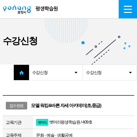
주메뉴 바로가기
본문 바로가기
수강신청
수강신청
수강신청
모델 워킹&바른 자세 아카데미(초,중급)
접수완료
뱃머리평생학습원 / 409호
교육기관
뱃머리
교육주제
문화 · 예술 · 생활공예