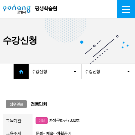
주메뉴 바로가기
본문 바로가기
수강신청
수강신청
수강신청
전통민화
접수완료
여성문화관 / 302호
교육기관
여성
교육주제
문화 · 예술 · 생활공예