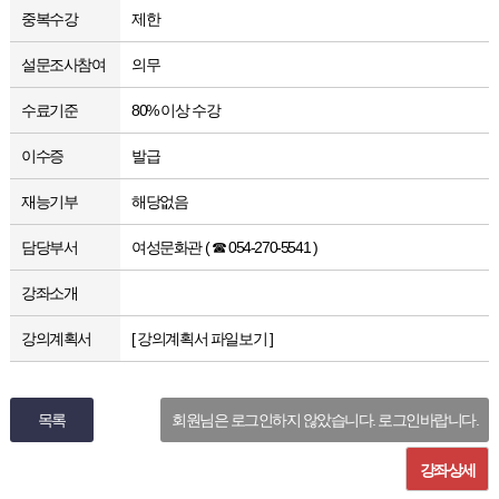
중복수강
제한
설문조사참여
의무
수료기준
80% 이상 수강
이수증
발급
재능기부
해당없음
담당부서
여성문화관 ( ☎ 054-270-5541 )
강좌소개
강의계획서
[ 강의계획서 파일보기 ]
목록
회원님은 로그인하지 않았습니다. 로그인바랍니다.
강좌상세