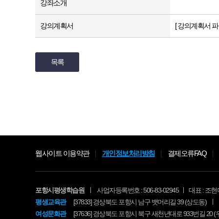
강좌소개
강의계획서
[ 강의계획서 파
목록
웹사이트 이용약관
개인정보처리방침
결제오류FAQ
포항시평생학습원
사업자등록번호 : 506-83-02945
대표 : 조현
평생교육관
[37833] 경상북도 포항시 남구 뱃머리길 39 (상도동)
여성문화관
[37636] 경상북도 포항시 북구 새천년대로 933번길 20 