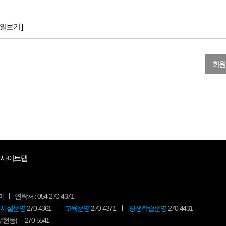
일보기 ]
회원
사이트맵
미
연락처 : 054-270-4371
시설운영
270-4361
교육운영
270-4371
평생학습운영
270-4431
(우현동)
270-5541