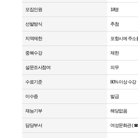
모집인원
18명
선발방식
추첨
지역제한
포항시에 주소를
중복수강
제한
설문조사참여
의무
수료기준
80% 이상 수강
이수증
발급
재능기부
해당없음
담당부서
여성문화관 ( ☎ 05