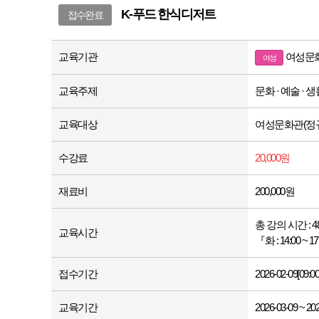
K-푸드 한식디저트
접수완료
교육기관
여성문화관
여성
교육주제
문화 · 예술 · 
교육대상
여성문화관(정규과
수강료
20,000원
재료비
200,000원
총 강의 시간 : 
교육시간
『화 : 14:00 ~ 1
접수기간
2026-02-09[09:00
교육기간
2026-03-09 ~ 20