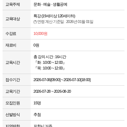
교육주제
문화 · 예술 · 생활공예
특강 (19세이상 120세이하)
교육대상
(*) 연령 계산 기준일 : 2026년 01월 01일
수강료
10,000원
재료비
0원
총 강의 시간 : 16시간
교육시간
『화 : 10:00 ~ 12:00』
『목 : 10:00 ~ 12:00』
접수기간
2026-07-06[09:00] ~ 2026-07-10[18:00]
교육기간
2026-07-28 ~ 2026-08-20
모집인원
15명
선발방식
추첨
지역제한
포항시 거주