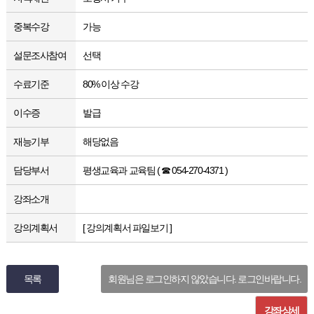
중복수강
가능
설문조사참여
선택
수료기준
80% 이상 수강
이수증
발급
재능기부
해당없음
담당부서
평생교육과 교육팀 ( ☎ 054-270-4371 )
강좌소개
강의계획서
[ 강의계획서 파일보기 ]
목록
회원님은 로그인하지 않았습니다. 로그인바랍니다.
강좌상세