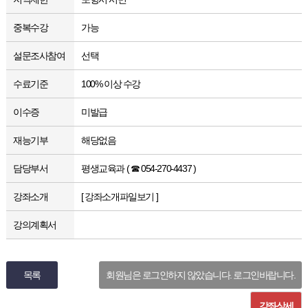
중복수강
가능
설문조사참여
선택
수료기준
100% 이상 수강
이수증
미발급
재능기부
해당없음
담당부서
평생교육과 ( ☎ 054-270-4437 )
강좌소개
[ 강좌소개파일보기 ]
강의계획서
목록
회원님은 로그인하지 않았습니다. 로그인바랍니다.
강좌상세