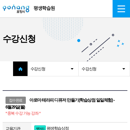
주메뉴 바로가기
본문 바로가기
수강신청
수강신청
수강신청
아로마 테라피 디퓨저 만들기(학습상점 일일체험) -
접수완료
6월29일(월)
* 중복 수강 가능 강좌 *
평생학습상점
교육기관
뱃머리