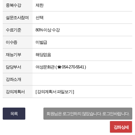
중복수강
제한
설문조사참여
선택
수료기준
80% 이상 수강
이수증
미발급
재능기부
해당없음
담당부서
여성문화관 ( ☎ 054-270-5541 )
강좌소개
강의계획서
[ 강의계획서 파일보기 ]
목록
회원님은 로그인하지 않았습니다. 로그인바랍니다.
강좌상세