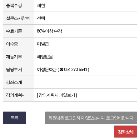
중복수강
제한
설문조사참여
선택
수료기준
80% 이상 수강
이수증
미발급
재능기부
해당없음
담당부서
여성문화관 ( ☎ 054-270-5541 )
강좌소개
강의계획서
[ 강의계획서 파일보기 ]
목록
회원님은 로그인하지 않았습니다. 로그인바랍니다.
강좌상세